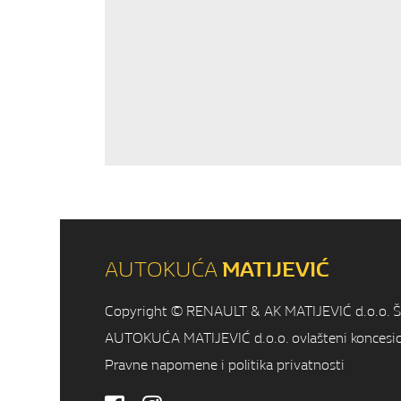
AUTOKUĆA
MATIJEVIĆ
Copyright © RENAULT & AK MATIJEVIĆ d.o.o. Širok
AUTOKUĆA MATIJEVIĆ d.o.o. ovlašteni koncesionar
Pravne napomene i politika privatnosti