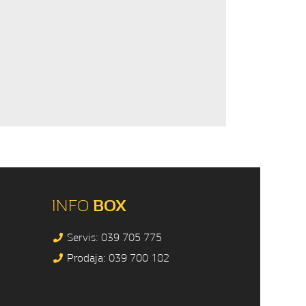
INFO
BOX
Servis: 039 705 775
Prodaja: 039 700 182