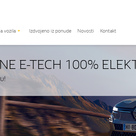
a vozila
Izdvojeno iz ponude
Novosti
Kontakt
NE E-TECH 100% ELEK
u!