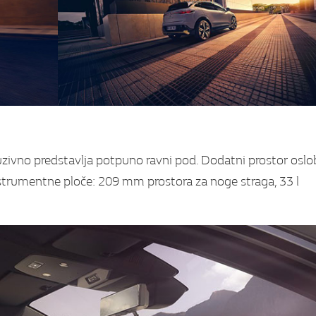
zivno predstavlja potpuno ravni pod. Dodatni prostor osl
nstrumentne ploče: 209 mm prostora za noge straga, 33 l