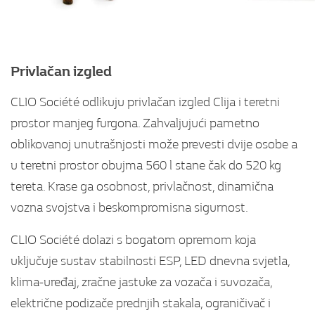
Privlačan izgled
CLIO Société odlikuju privlačan izgled Clija i teretni
prostor manjeg furgona. Zahvaljujući pametno
oblikovanoj unutrašnjosti može prevesti dvije osobe a
u teretni prostor obujma 560 l stane čak do 520 kg
tereta. Krase ga osobnost, privlačnost, dinamična
vozna svojstva i beskompromisna sigurnost.
CLIO Société dolazi s bogatom opremom koja
uključuje sustav stabilnosti ESP, LED dnevna svjetla,
klima-uređaj, zračne jastuke za vozača i suvozača,
električne podizače prednjih stakala, ograničivač i